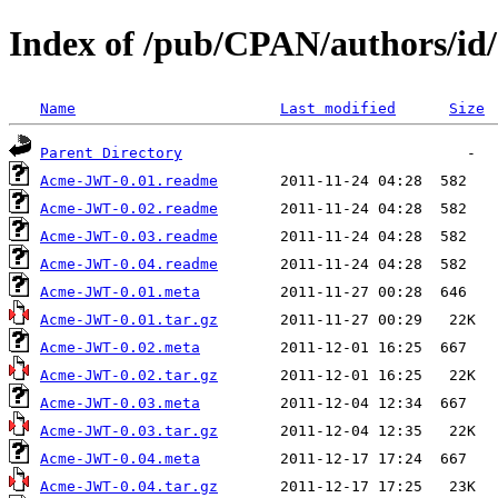
Index of /pub/CPAN/authors/
Name
Last modified
Size
Parent Directory
Acme-JWT-0.01.readme
Acme-JWT-0.02.readme
Acme-JWT-0.03.readme
Acme-JWT-0.04.readme
Acme-JWT-0.01.meta
Acme-JWT-0.01.tar.gz
Acme-JWT-0.02.meta
Acme-JWT-0.02.tar.gz
Acme-JWT-0.03.meta
Acme-JWT-0.03.tar.gz
Acme-JWT-0.04.meta
Acme-JWT-0.04.tar.gz