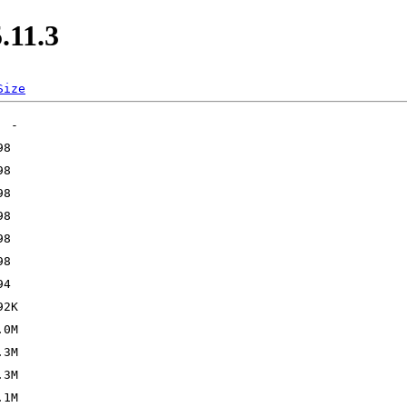
.11.3
Size