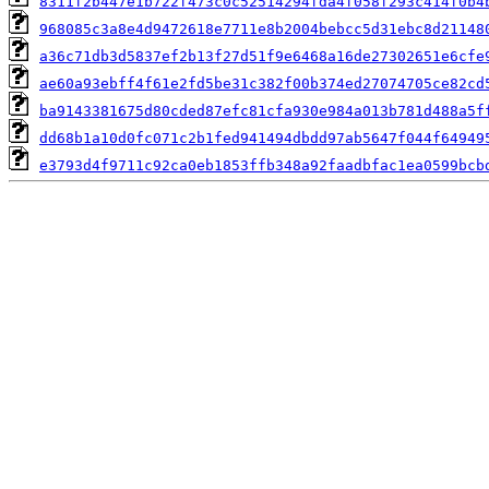
8311f2b447e1b722f473c0c52514294fda4f058f293c414f0b4
968085c3a8e4d9472618e7711e8b2004bebcc5d31ebc8d21148
a36c71db3d5837ef2b13f27d51f9e6468a16de27302651e6cfe
ae60a93ebff4f61e2fd5be31c382f00b374ed27074705ce82cd
ba9143381675d80cded87efc81cfa930e984a013b781d488a5f
dd68b1a10d0fc071c2b1fed941494dbdd97ab5647f044f64949
e3793d4f9711c92ca0eb1853ffb348a92faadbfac1ea0599bcb