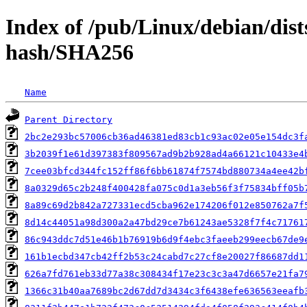
Index of /pub/Linux/debian/dist
hash/SHA256
Name
Parent Directory
2bc2e293bc57006cb36ad46381ed83cb1c93ac02e05e154dc3f
3b2039f1e61d397383f809567ad9b2b928ad4a66121c10433e4
7cee03bfcd344fc152ff86f6bb61874f7574bd880734a4ee42b
8a0329d65c2b248f400428fa075c0d1a3eb56f3f75834bff05b
8a89c69d2b842a727331ecd5cba962e174206f012e850762a7f
8d14c44051a98d300a2a47bd29ce7b61243ae5328f7f4c71761
86c943ddc7d51e46b1b76919b6d9f4ebc3faeeb299eecb67de9
161b1ecbd347cb42ff2b53c24cabd7c27cf8e20027f86687dd1
626a7fd761eb33d77a38c308434f17e23c3c3a47d6657e21fa7
1366c31b40aa7689bc2d67dd7d3434c3f6438efe636563eeafb