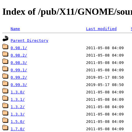
Index of /pub/X11/GNOME/sour
Name
Last modified
Parent Directory
0.98.1/
0.98.2/
0.98.3/
0.99.1/
0.99.2/
0.99.3/
1.3.0/
1.3.1/
1.3.2/
1.3.3/
1.5.0/
1.7.0/