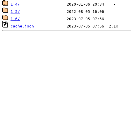
1.4/
1.5/
1.6/
cache.json