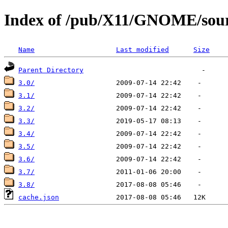
Index of /pub/X11/GNOME/sour
Name
Last modified
Size
Parent Directory
3.0/
3.1/
3.2/
3.3/
3.4/
3.5/
3.6/
3.7/
3.8/
cache.json