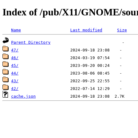
Index of /pub/X11/GNOME/sour
Name
Last modified
Size
Parent Directory
47/
46/
45/
44/
43/
42/
cache.json