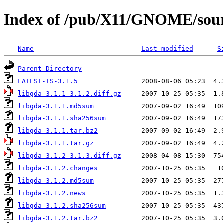
Index of /pub/X11/GNOME/sourc
Name
Last modified
S
Parent Directory
LATEST-IS-3.1.5
libgda-3.1.1-3.1.2.diff.gz
libgda-3.1.1.md5sum
libgda-3.1.1.sha256sum
libgda-3.1.1.tar.bz2
libgda-3.1.1.tar.gz
libgda-3.1.2-3.1.3.diff.gz
libgda-3.1.2.changes
libgda-3.1.2.md5sum
libgda-3.1.2.news
libgda-3.1.2.sha256sum
libgda-3.1.2.tar.bz2