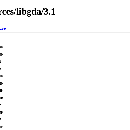
es/libgda/3.1
ize