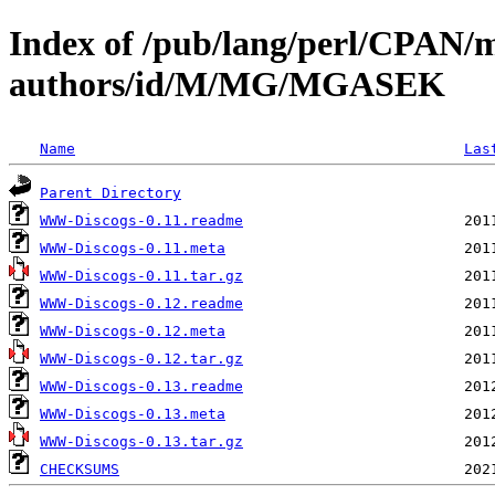
Index of /pub/lang/perl/CPAN/
authors/id/M/MG/MGASEK
Name
Las
Parent Directory
WWW-Discogs-0.11.readme
WWW-Discogs-0.11.meta
WWW-Discogs-0.11.tar.gz
WWW-Discogs-0.12.readme
WWW-Discogs-0.12.meta
WWW-Discogs-0.12.tar.gz
WWW-Discogs-0.13.readme
WWW-Discogs-0.13.meta
WWW-Discogs-0.13.tar.gz
CHECKSUMS