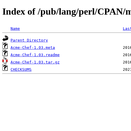
Index of /pub/lang/perl/CPA
Name
Las
Parent Directory
Acme-Chef-1.03.meta
Acme-Chef-1.03.readme
Acme-Chef-1.03.tar.gz
CHECKSUMS