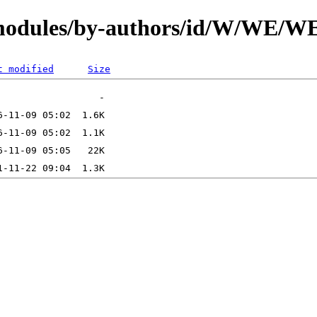
N/modules/by-authors/id/W/W
t modified
Size