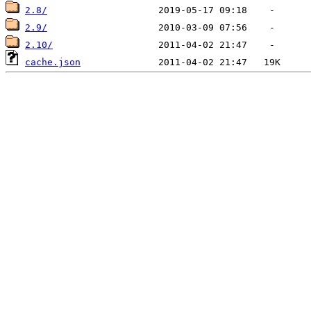
2.8/
2.9/
2.10/
cache.json