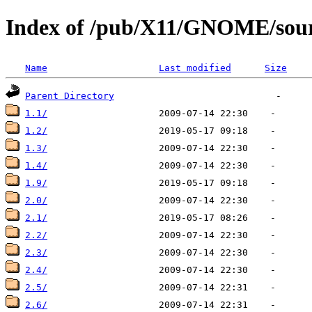
Index of /pub/X11/GNOME/sourc
Name
Last modified
Size
Parent Directory
1.1/
1.2/
1.3/
1.4/
1.9/
2.0/
2.1/
2.2/
2.3/
2.4/
2.5/
2.6/